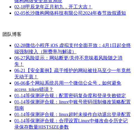
微构网络安全巡查系统
02-18
甲辰龙年正月初九，开工大吉！
02-05
长沙微构网络科技有限公司2024年春节放假通知
团队博客
02-28
微信小程序 iOS 虚拟支付全面开放：4月1日起全终
端强制接入（附费率与解读）
06-27
风险提示：网站断更/关停不意味着风险随之消
失！
06-21
【安全案例】疏于维护的网站被挂马至少一年竟然
无动于衷！
06-06
多个网站系统共用一个微信公众号，如何避免
access_token错误？
01-14
等保测评合规：配置密码复杂度和登录失败锁定
01-14
等保测评合规：linux中账号密码强制修改策略配置
指南
01-14
等保测评合规：linux超时未操作自动退出登录配置
01-14
等保测评合规：合理设置Linux中修改命令历史记
录保存数量HISTSIZE参数