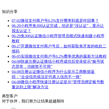
知识分享
07-02
微信支付商户号0.2%支付费率到底是咋回事？
06-29
小程序免300认证完成，但还是“没认证”，显示让
我去认证？
06-29
免300认证微信小程序管理员模式快速创建小程序
教程
06-27
开通微信支付商户号后，如何获取免开发的收款二
维码
06-05
实现微信支付商户号0.2%费率优惠的最新方法教程
04-08
快速注册认证微信小程序成功后登录提示“账号状
态异常，功能暂不可用”
04-08
注册认证微信小程序为什么提示工商数据返
回：“企业信息或法定代表人信息不一致”
04-08
微信小程序快速注册认证提示“管理员绑定账号数
量达到上限”解决方法
典型客户
对于伙伴，我们努力让结果超越期待