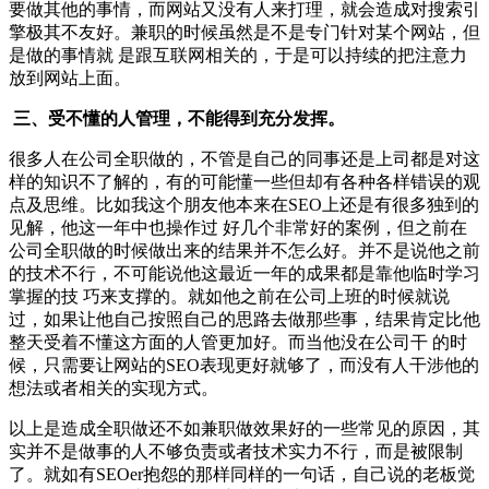
要做其他的事情，而网站又没有人来打理，就会造成对搜索引
擎极其不友好。兼职的时候虽然是不是专门针对某个网站，但
是做的事情就 是跟互联网相关的，于是可以持续的把注意力
放到网站上面。
三、受不懂的人管理，不能得到充分发挥。
很多人在公司全职做的，不管是自己的同事还是上司都是对这
样的知识不了解的，有的可能懂一些但却有各种各样错误的观
点及思维。比如我这个朋友他本来在SEO上还是有很多独到的
见解，他这一年中也操作过 好几个非常好的案例，但之前在
公司全职做的时候做出来的结果并不怎么好。并不是说他之前
的技术不行，不可能说他这最近一年的成果都是靠他临时学习
掌握的技 巧来支撑的。就如他之前在公司上班的时候就说
过，如果让他自己按照自己的思路去做那些事，结果肯定比他
整天受着不懂这方面的人管更加好。而当他没在公司干 的时
候，只需要让网站的SEO表现更好就够了，而没有人干涉他的
想法或者相关的实现方式。
以上是造成全职做还不如兼职做效果好的一些常见的原因，其
实并不是做事的人不够负责或者技术实力不行，而是被限制
了。就如有SEOer抱怨的那样同样的一句话，自己说的老板觉