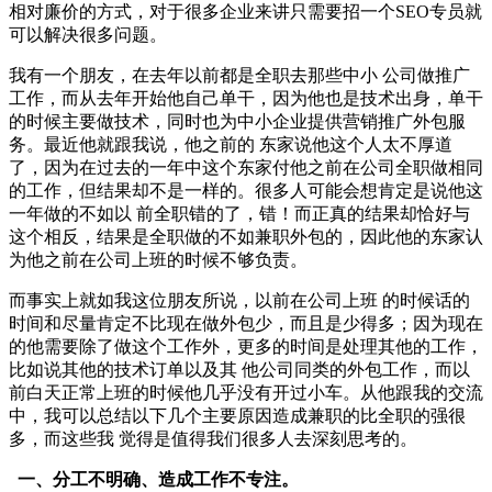
相对廉价的方式，对于很多企业来讲只需要招一个SEO专员就
可以解决很多问题。
我有一个朋友，在去年以前都是全职去那些中小 公司做推广
工作，而从去年开始他自己单干，因为他也是技术出身，单干
的时候主要做技术，同时也为中小企业提供营销推广外包服
务。最近他就跟我说，他之前的 东家说他这个人太不厚道
了，因为在过去的一年中这个东家付他之前在公司全职做相同
的工作，但结果却不是一样的。很多人可能会想肯定是说他这
一年做的不如以 前全职错的了，错！而正真的结果却恰好与
这个相反，结果是全职做的不如兼职外包的，因此他的东家认
为他之前在公司上班的时候不够负责。
而事实上就如我这位朋友所说，以前在公司上班 的时候话的
时间和尽量肯定不比现在做外包少，而且是少得多；因为现在
的他需要除了做这个工作外，更多的时间是处理其他的工作，
比如说其他的技术订单以及其 他公司同类的外包工作，而以
前白天正常上班的时候他几乎没有开过小车。从他跟我的交流
中，我可以总结以下几个主要原因造成兼职的比全职的强很
多，而这些我 觉得是值得我们很多人去深刻思考的。
一、分工不明确、造成工作不专注。