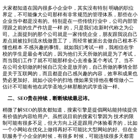
大家都知道在国内很多小企业中，其实没有特别 明确的职位
界定，不可能像大公司那样有非常规范的管理体系，那些在小
企业当中都是没有的。特别是在一些传统行业中，公司内部管
理跟之前的生产作坊是一样 的，只是我们在新时代称之为公
司。上面提到的那个公司就是一家传统企业，朋友跟我说自己
差点就被拉到流水线做普工了，而经常被派出去做自己根本不
懂也根本 不感兴趣的事情。就如我们考试一样，我相信在学
校的学生是最会考试的，因为他们天天所做的就是为了考试，
而当我们工作了就不可能那样全心去准备某个考试 了。当不
在公司全职做的时候自己完全是放开的，自己所做的事情全部
是关于互联网的，而且都是自己感兴趣的内容，效率和成果也
势必更加好。就如小说中的扫地 僧如果安排他在餐馆做小二
估计不可能有他在武学圣地少林那般的武学造诣一样。
二、SEO贵在持续，断断续续最忌讳。
稍微了解SEO的朋友都知道，搜索引擎是提倡网站能持续提供
有价值的内容给用户。虽然说目前的搜索引擎因为 技术的限
制可能有很多不足，但大方向上还是跟用户体验看齐的，比如
一个小网站在优化上做得再好不可能比大型网站的好。但在全
职服务于小企业的时候，有很多 时候，可能连续很多天都需