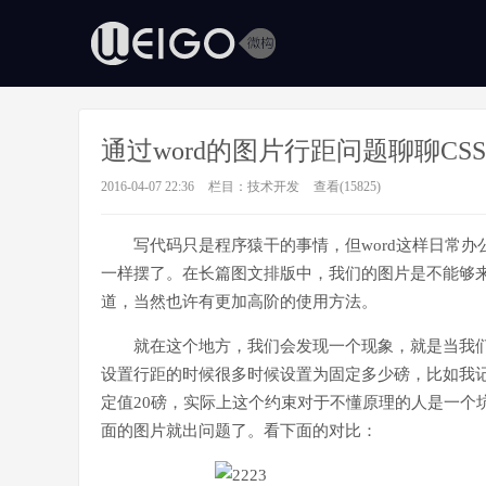
通过word的图片行距问题聊聊CSS中l
2016-04-07 22:36
栏目：
技术开发
查看(15825)
写代码只是程序猿干的事情，但word这样日常
一样摆了。在长篇图文排版中，我们的图片是不能够来
道，当然也许有更加高阶的使用方法。
就在这个地方，我们会发现一个现象，就是当我
设置行距的时候很多时候设置为固定多少磅，比如我
定值20磅，实际上这个约束对于不懂原理的人是一个
面的图片就出问题了。看下面的对比：