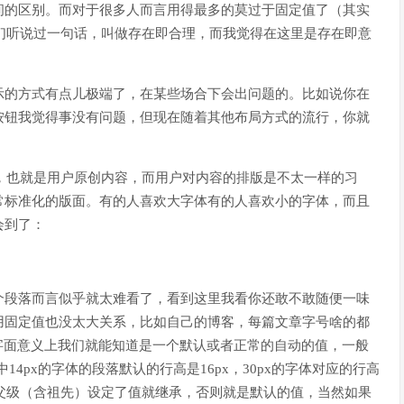
间的区别。而对于很多人而言用得最多的莫过于固定值了（其实
。我们听说过一句话，叫做存在即合理，而我觉得在这里是存在即意
示的方式有点儿极端了，在某些场合下会出问题的。比如说你在
按钮我觉得事没有问题，但现在随着其他布局方式的流行，你就
，也就是用户原创内容，而用户对内容的排版是不太一样的习
常标准化的版面。有的人喜欢大字体有的人喜欢小的字体，而且
会到了：
个段落而言似乎就太难看了，看到这里我看你还敢不敢随便一味
用固定值也没太大关系，比如自己的博客，每篇文章字号啥的都
从字面意义上我们就能知道是一个默认或者正常的自动的值，一般
e中14px的字体的段落默认的行高是16px，30px的字体对应的行高
果父级（含祖先）设定了值就继承，否则就是默认的值，当然如果