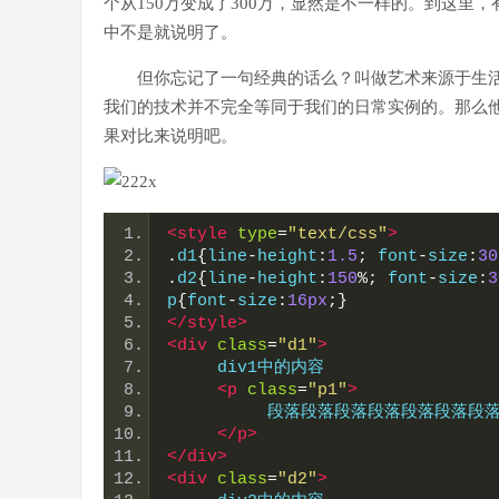
个从150万变成了300万，显然是不一样的。到这
中不是就说明了。
但你忘记了一句经典的话么？叫做艺术来源于生
我们的技术并不完全等同于我们的日常实例的。那么
果对比来说明吧。
<style
type
=
"text/css"
>
.
d1
{
line
-
height
:
1.5
;
 font
-
size
:
30
.
d2
{
line
-
height
:
150
%;
 font
-
size
:
3
p
{
font
-
size
:
16px
;}
</style>
<div
class
=
"d1"
>
     div1中的内容
<p
class
=
"p1"
>
          段落段落段落段落段落段
</p>
</div>
<div
class
=
"d2"
>