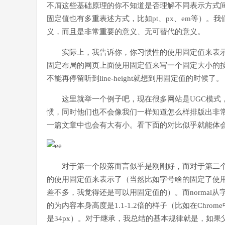
不屑这些基础原理的你不知道是否理解不同表示方式
固定值也有多重表述方式，比如pt、px、em等）
义，而且是非常重要的意义、无可替代的意义。
实际上，我告诉你，你习惯性的使用固定值来表
固定布局的网页上面使用固定值来写一个固定大小的
不能再停留听到line-height就想到用固定值的时候了。
这里就举一个例子吧，现在很多网站是UGC模式
惯，同时他们也不会像我们一样知道怎么样排版出非
一篇文章中也会有大有小。看下面的对比似乎就能体
对于第一个段落而言似乎是刚刚好，而对于第二
的使用固定值来表示了（当然比如字号啥的固定了使
差不多，我觉得还是可以用固定值的）。而normal
的为内容本身高度是1.1-1.2倍的样子（比如在Chrom
是34px）。对于继承，我总结的基本规律就是，如