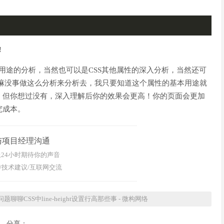
!
t其他用途的分析，当然也可以是CSS其他属性的深入分析，当然还可
，干嘛没事做这么分析来分析去，我只要知道这个属性的基本用途就
！但你想过没有，深入理解后你的效果会更高！你的页面会更加
究成本。
与项目经理沟通
24小时期待你的声音
/技术建议/互联网交流
聊CSS中line-height设置行高那些事 - 微构网络
分享：