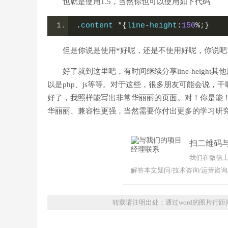
也就是使用1.5，当然你也可以使用如下代码
.
content 
*{
line
-
height
:
150
%;}
但是你说是使用*好呢，还是不使用好呢，你说吧
好了就到这里吧，有时间继续分享line-heigh
以是php、js等等。对于这些，很多朋友可能会说
好了，我照样能写出非常华丽丽的页面。对！你是能
华丽丽、兼容性更强，当然需要你付出更多的学习研
扫二维码
我们在微信上
解答本文疑问/技术咨询/运营咨询
转载请注明出处：通过word的图片行距问题聊