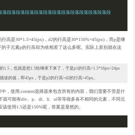
段落段落段落段落段落段落段落段落段落段落段落段落段落段
*1.5=45(px)，d2的行高是30*150%=45(px)，而p是继
iv下的子元素p的行高却为啥相差了这么多呢。实际上差别就在这
5，也就是把1.5给继承下来了，于是p1的行高=1.5*16px=24px
的值，即45px，于是p2的行高=d2的行高=45px。
，使用.content选择器来包含所有的内容，我们需要不管是什
可能有div、p、dl、li、ul等等很多各不相同的元素，不同元
该使用1.5还是150%呢，答案是显然的。