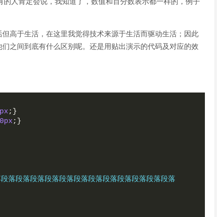
里，有的人肯定会说，我知道了，数值和百分数表示都一样的，例子
活但高于生活，在这里我觉得技术来源于生活而驱动生活；因此
他们之间到底有什么区别呢。还是用贴出演示的代码及对应的效
px
;}
0px
;}
落段落段落段落段落段落段落段落段落段落段落段落段落段落