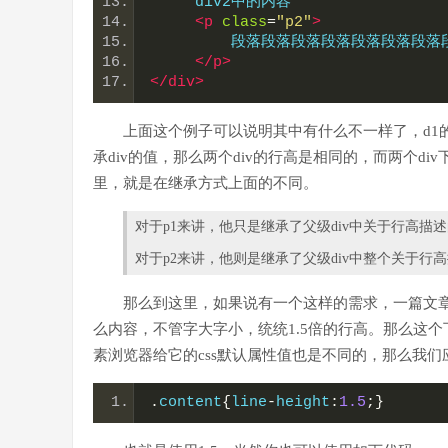
     div2中的内容
<p
class
=
"p2"
>
         段落段落段落段落段落段落
</p>
</div>
上面这个例子可以说明其中有什么不一样了，d1的行高是30
承div的值，那么两个div的行高是相同的，而两个d
里，就是在继承方式上面的不同。
对于p1来讲，他只是继承了父级div中关于行高描述的1.
对于p2来讲，他则是继承了父级div中整个关于行高描述
那么到这里，如果说有一个这样的需求，一篇文章中
么内容，不管字大字小，统统1.5倍的行高。那么这个下面
素浏览器给它的css默认属性值也是不同的，那么我们应
.
content
{
line
-
height
:
1.5
;}