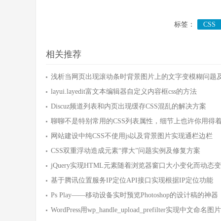
标签：
CSS
相关推荐
浅析当网页出现滚动条时背景图片上的文字变模糊问题
layui.layedit富文本编辑器自定义内容框css的方法
Discuz频道列表和内页出现缓存CSS混乱的解决方案
聊聊不是特别常用的CSS列表属性，细节上也许你用得
网站建设中纯CSS不使用js以及背景图片实现通栏边栏
CSS双重浮动造成元素“撑大”问题实例及修复方案
jQuery实现HTML元素随着浏览器窗口大小变化而动态
基于腾讯位置服务IP定位API接口实现根据IP定位功能
Ps Play——移动设备实时预览Photoshop的设计稿的神器
WordPress用wp_handle_upload_prefilter实现中文