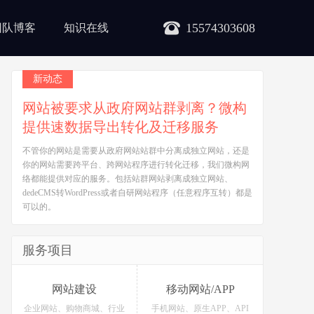
15574303608
团队博客
知识在线
新动态
网站被要求从政府网站群剥离？微构
提供速数据导出转化及迁移服务
不管你的网站是需要从政府网站站群中分离成独立网站，还是
你的网站需要跨平台、跨网站程序进行转化迁移，我们微构网
络都能提供对应的服务。包括站群网站剥离成独立网站、
dedeCMS转WordPress或者自研网站程序（任意程序互转）都是
可以的。
服务项目
网站建设
移动网站/APP
企业网站、购物商城、行业
手机网站、原生APP、API