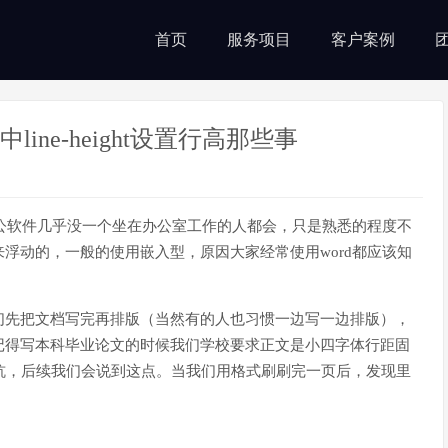
首页
服务项目
客户案例
ine-height设置行高那些事
办公软件几乎没一个坐在办公室工作的人都会，只是熟悉的程度不
浮动的，一般的使用嵌入型，原因大家经常使用word都应该知
们先把文档写完再排版（当然有的人也习惯一边写一边排版），
记得写本科毕业论文的时候我们学校要求正文是小四字体行距固
坑，后续我们会说到这点。当我们用格式刷刷完一页后，发现里