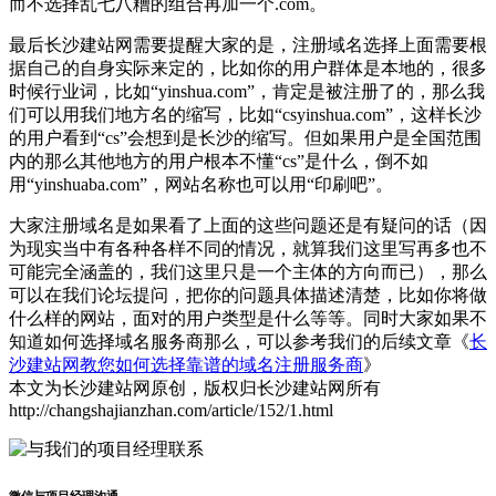
而不选择乱七八糟的组合再加一个.com。
最后长沙建站网需要提醒大家的是，注册域名选择上面需要根
据自己的自身实际来定的，比如你的用户群体是本地的，很多
时候行业词，比如“yinshua.com”，肯定是被注册了的，那么我
们可以用我们地方名的缩写，比如“csyinshua.com”，这样长沙
的用户看到“cs”会想到是长沙的缩写。但如果用户是全国范围
内的那么其他地方的用户根本不懂“cs”是什么，倒不如
用“yinshuaba.com”，网站名称也可以用“印刷吧”。
大家注册域名是如果看了上面的这些问题还是有疑问的话（因
为现实当中有各种各样不同的情况，就算我们这里写再多也不
可能完全涵盖的，我们这里只是一个主体的方向而已），那么
可以在我们论坛提问，把你的问题具体描述清楚，比如你将做
什么样的网站，面对的用户类型是什么等等。同时大家如果不
知道如何选择域名服务商那么，可以参考我们的后续文章《
长
沙建站网教您如何选择靠谱的域名注册服务商
》
本文为长沙建站网原创，版权归长沙建站网所有
http://changshajianzhan.com/article/152/1.html
微信与项目经理沟通