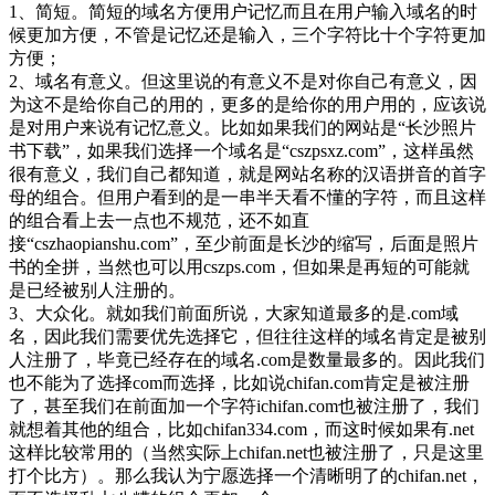
1、简短。简短的域名方便用户记忆而且在用户输入域名的时
候更加方便，不管是记忆还是输入，三个字符比十个字符更加
方便；
2、域名有意义。但这里说的有意义不是对你自己有意义，因
为这不是给你自己的用的，更多的是给你的用户用的，应该说
是对用户来说有记忆意义。比如如果我们的网站是“长沙照片
书下载”，如果我们选择一个域名是“cszpsxz.com”，这样虽然
很有意义，我们自己都知道，就是网站名称的汉语拼音的首字
母的组合。但用户看到的是一串半天看不懂的字符，而且这样
的组合看上去一点也不规范，还不如直
接“cszhaopianshu.com”，至少前面是长沙的缩写，后面是照片
书的全拼，当然也可以用cszps.com，但如果是再短的可能就
是已经被别人注册的。
3、大众化。就如我们前面所说，大家知道最多的是.com域
名，因此我们需要优先选择它，但往往这样的域名肯定是被别
人注册了，毕竟已经存在的域名.com是数量最多的。因此我们
也不能为了选择com而选择，比如说chifan.com肯定是被注册
了，甚至我们在前面加一个字符ichifan.com也被注册了，我们
就想着其他的组合，比如chifan334.com，而这时候如果有.net
这样比较常用的（当然实际上chifan.net也被注册了，只是这里
打个比方）。那么我认为宁愿选择一个清晰明了的chifan.net，