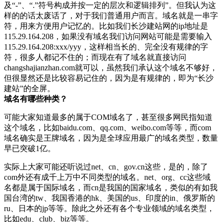
及“-”、“.”符号构成并按一定的层次和逻辑排列”。但我认为这
样的的话太废话了，对于我们普通用户而言。域名就是一串字
符，用来方便用户记忆的。比如我们长沙建站网的ip地址是
115.29.164.208，如果没有域名我们访问网站可能是需要输入
115.29.164.208:xxx/yyy，这样相当长的、完全没有规律的字
符，很多人都记不住的；而现在有了域名就直接访问
changshajianzhan.com就可以，虽然我们承认这个域名不够好，
但很显然还是比较容易记住的，因为是有规律的，即为“长沙
建站”的全屏。
域名有哪些种类？
可能大家知道最多的属于COM域名了，甚至很多网民指知道
这个域名，比如baidu.com、qq.com、weibo.com等等，而com
域名确实是王牌域名，因为是全球应用最广的域名类型，数量
早已突破1亿。
实际上大家可能还听说过net、cn、gov.cn这些，是的，除了
com外还有成千上万中不同类型的域名。net、org、cc这些域
名都是属于国际域名，而cn是我国的国家域名，类似的有如我
国台湾的tw、我国香港的hk、美国的us、印度的in、俄罗斯的
ru、日本的jp等等。除此之外还有各个专业领域的域名类型，
比如edu、club、biz等等。