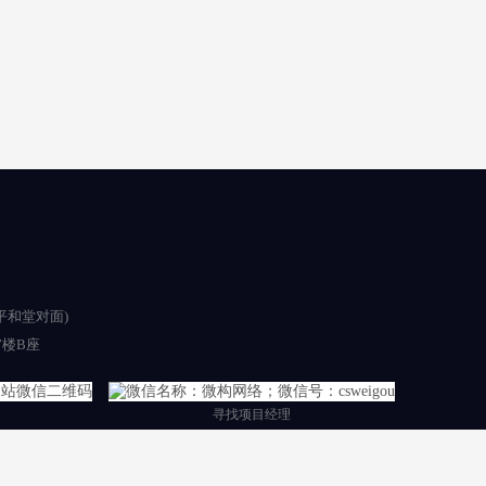
平和堂对面)
楼B座
寻找项目经理