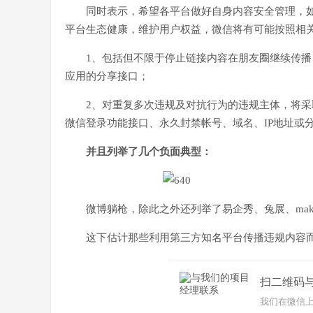
同时表示，希望各平台做好自身内容安全管理，
平台生态健康，维护用户权益，微信将有可能按照相
1、包括但不限于停止链接内容在朋友圈继续传播
应用的分享接口；
2、对重复多次违规及对抗行为的违规主体，将
微信登录功能接口、永久封禁帐号、域名、IP地址或
并且列举了几个负面典型：
微博躺枪，除此之外还列举了易企秀、兔展、mak
这下估计那些利用第三方知名平台传播违规内容
扫二维码
我们在微信上