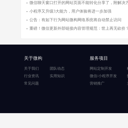
微信聊天窗口打开的网站页面不能转化分享了，附解决
小程序又升级3大能力，用户体验将进一步加强
公告：有如下行为网站微构网络系统将自动禁止访问
重磅！微信更新外部链接内容管理规范：世上再无砍价
关于微构
服务项目
关于我们
团队动态
网站定制开发
行业资讯
实用知识
微信/小程序开发
常见问题
营销推广