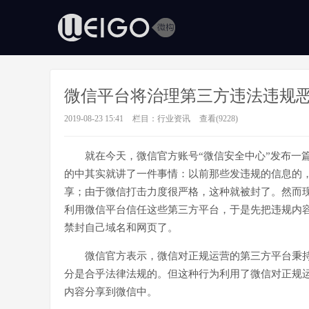
微信平台将治理第三方违法违规
2019-08-23 15:41
栏目：
行业资讯
查看(9228)
就在今天，微信官方账号“微信安全中心”发布一
的中其实就讲了一件事情：以前那些发违规的信息的
享；由于微信打击力度很严格，这种就被封了。然而
利用微信平台信任这些第三方平台，于是先把违规内
禁封自己域名和网页了。
微信官方表示，微信对正规运营的第三方平台秉
分是合乎法律法规的。但这种行为利用了微信对正规
内容分享到微信中。