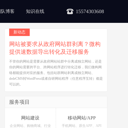
15574303608
团队博客
知识在线
新动态
网站被要求从政府网站群剥离？微构
提供速数据导出转化及迁移服务
不管你的网站是需要从政府网站站群中分离成独立网站，还是
你的网站需要跨平台、跨网站程序进行转化迁移，我们微构网
络都能提供对应的服务。包括站群网站剥离成独立网站、
dedeCMS转WordPress或者自研网站程序（任意程序互转）都是
可以的。
服务项目
网站建设
移动网站/APP
企业网站、购物商城、行业
手机网站、原生APP、API