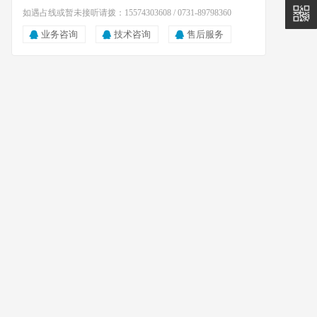
如遇占线或暂未接听请拨：15574303608 / 0731-89798360
业务咨询
技术咨询
售后服务