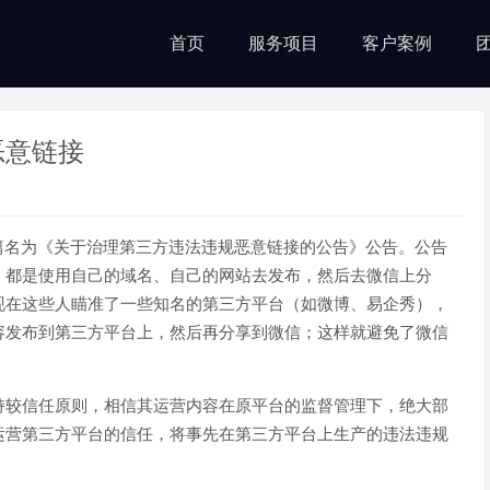
首页
服务项目
客户案例
恶意链接
篇名为《关于治理第三方违法违规恶意链接的公告》公告。公告
，都是使用自己的域名、自己的网站去发布，然后去微信上分
现在这些人瞄准了一些知名的第三方平台（如微博、易企秀），
容发布到第三方平台上，然后再分享到微信；这样就避免了微信
持较信任原则，相信其运营内容在原平台的监督管理下，绝大部
运营第三方平台的信任，将事先在第三方平台上生产的违法违规