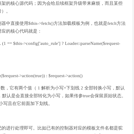
框架的核心源代码；因为会给后续框架升级带来麻烦，而且某些
考）。
使用$this->fetch()方法加载模板为例，也就是fetch方法
对应的核心代码就是：
r . (1 == $this->config['auto_rule'] ? Loader::parseName($request-
($request->action(true)) : $request->action()
模板配置的一个参数，它有两个值（ 1 解析为小写+下划线 2 全部转换小写，默认
器的方法名，默认是会直接全部转化为小写，如果传参true会保留原始状态。
母转成小写且在它前面加下划线。
记的进行处理即可。比如已有的控制器对应的模板文件名都是驼