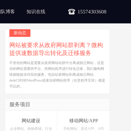
15574303608
团队博客
知识在线
新动态
网站被要求从政府网站群剥离？微构
提供速数据导出转化及迁移服务
不管你的网站是需要从政府网站站群中分离成独立网站，还是
你的网站需要跨平台、跨网站程序进行转化迁移，我们微构网
络都能提供对应的服务。包括站群网站剥离成独立网站、
dedeCMS转WordPress或者自研网站程序（任意程序互转）都是
可以的。
服务项目
网站建设
移动网站/APP
企业网站、购物商城、行业
手机网站、原生APP、API