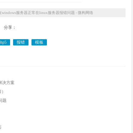
windows服务器正常在linux服务器报错问题 - 微构网络
分享：
php5
报错
模板
错误解决方案
容）
问题
巧