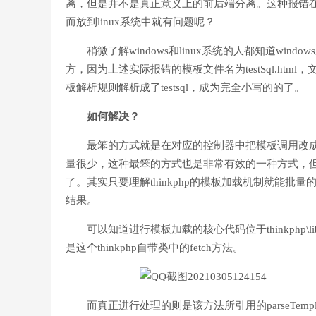
离，但是并不是真正意义上的前后端分离。这种报错在开
而放到linux系统中就有问题呢？
稍微了解windows和linux系统的人都知道win
方，因为上述实际报错的模板文件名为testSql.ht
板解析规则解析成了testsql，成为完全小写的的了。
如何解决？
最笨的方式就是在对应的控制器中把模板调用改
量很少，这种最笨的方式也是非常有效的一种方式，
了。其实只要理解thinkphp的模板加载机制就能
结果。
可以知道进行模板加载的核心代码位于thinkphp\librar
是这个thinkphp自带类中的fetch方法。
而真正进行处理的则是该方法所引用的parseTem