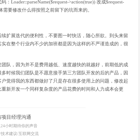
seName($request->action(true)) 改成$request-
形式。具体需要修改什么得按照之前留下的坑而来的。
后续扩展迭代的便利性，不要图一时快活，随心所欲。到头来留
其实在整个行业内不少的加班都是因为这样的不严谨造成的，很
发团队，因为并不是费用越低、速度越快的就越好，前期低的成
很多时候我们团队是不愿意接手第三方团队开发的后的产品，因
客户觉得我的东西都做好了只是存在很多使用上的问题，修改起
比重新开发一个同样复杂度的产品花费的时间和人力成本会更
与项目经理沟通
24小时期待你的声音
/技术建议/互联网交流