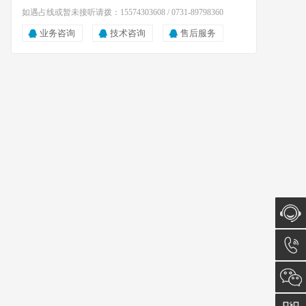
如遇占线或暂未接听请拨：15574303608 / 0731-89798360
业务咨询
技术咨询
售后服务
在线咨
询
15574