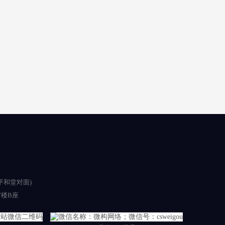
平和堂对面)
楼B座