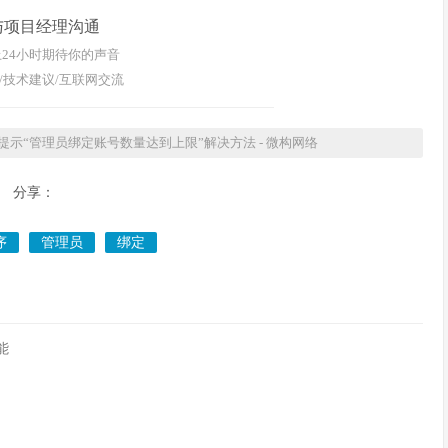
与项目经理沟通
24小时期待你的声音
/技术建议/互联网交流
示“管理员绑定账号数量达到上限”解决方法 - 微构网络
分享：
序
管理员
绑定
能