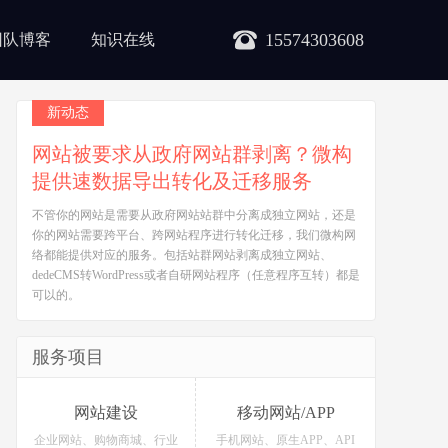
15574303608
团队博客
知识在线
新动态
网站被要求从政府网站群剥离？微构
提供速数据导出转化及迁移服务
不管你的网站是需要从政府网站站群中分离成独立网站，还是
你的网站需要跨平台、跨网站程序进行转化迁移，我们微构网
络都能提供对应的服务。包括站群网站剥离成独立网站、
dedeCMS转WordPress或者自研网站程序（任意程序互转）都是
可以的。
服务项目
网站建设
移动网站/APP
企业网站、购物商城、行业
手机网站、原生APP、API