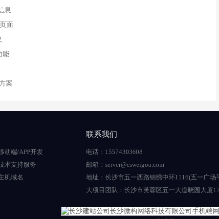
户信息
意页面
义
功能
方案
联系我们
移动端/APP开发
电话：15574303608
技术支持服务
邮箱：server@csweigou.com
主机域名
地址：长沙市五一西路锦绣中环1116(五一广场
大项目团队：长沙市芙蓉区五一大道晓园大厦17