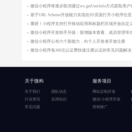
微信小程序将逐步取消通过wx.getUserInfo方式获取用
基于URL Scheme开放能力实现在H5页面打开小程序任
重磅！小程序支持打开移动应用和标题栏区域开放自定
微信小程序开发助手升级：新增版本查看、成员管理等
微信小程序公布六个新能力，向个人开发者开放注册
微信小程序免300元认证费快速注册认证的常见问题解决
关于微构
服务项目
关于我们
团队动态
网站定制开发
行业资讯
实用知识
微信/小程序开发
常见问题
营销推广