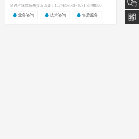
询
15574
如遇占线或暂未接听请拨：15574303608 / 0731-89798360
业务咨询
技术咨询
售后服务