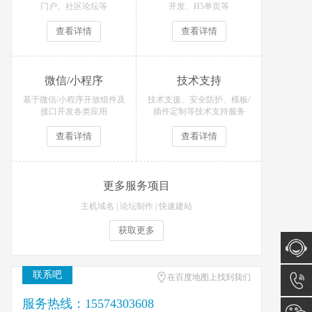
门户、社区论坛等
开发、H5单页等
查看详情
查看详情
微信/小程序
技术支持
基于微信/小程序开放组件及
技术支援、安全防护、模板/
接口开发各类应用
插件定制等技术支持服务
查看详情
查看详情
更多服务项目
主机域名
|
论坛制作
|
快速建站
获取更多
联系吧
在百度地图上找到我们
在线咨
服务热线：15574303608
询
15574