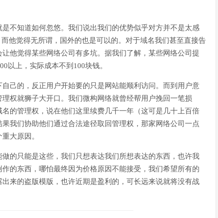
就是不知道如何忽悠。我们说出我们的优势似乎对方并不是太感
的，而他觉得无所谓，国外的也是可以的。对于域名我们甚至直接告
会让他觉得某些网络公司有多坑。据我们了解，某些网络公司提
00以上，实际成本不到100块钱。
下自己的，反正用户开始要的只是网站能顺利访问。而到用户意
管理权就狮子大开口。我们微构网络就曾经帮用户挽回一笔损
域名的管理权，说在他们这里续费几千一年（这可是几十上百倍
结果我们协助他们通过合法途径取回管理权，那家网络公司一点
个重大原因。
能做的只能是这些，我们只想表达我们所想表达的东西，也许我
创作的东西，哪怕最终因为价格原因不能接受，我们希望所有的
露出来的盗版模版，也许近期是盈利的，可长远来说就将没有战