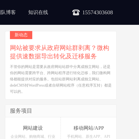
15574303608
团队博客
知识在线
新动态
网站被要求从政府网站群剥离？微构
提供速数据导出转化及迁移服务
不管你的网站是需要从政府网站站群中分离成独立网站，还是
你的网站需要跨平台、跨网站程序进行转化迁移，我们微构网
络都能提供对应的服务。包括站群网站剥离成独立网站、
dedeCMS转WordPress或者自研网站程序（任意程序互转）都是
可以的。
服务项目
网站建设
移动网站/APP
企业网站、购物商城、行业
手机网站、原生APP、API