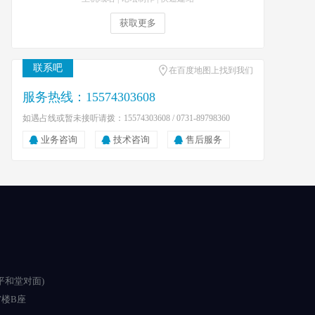
获取更多
联系吧
在百度地图上找到我们
服务热线：15574303608
如遇占线或暂未接听请拨：15574303608 / 0731-89798360
业务咨询
技术咨询
售后服务
平和堂对面)
楼B座