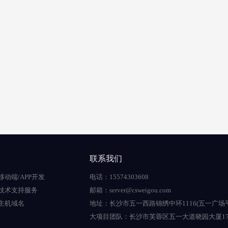
联系我们
移动端/APP开发
电话：15574303608
技术支持服务
邮箱：server@csweigou.com
主机域名
地址：长沙市五一西路锦绣中环1116(五一广场
大项目团队：长沙市芙蓉区五一大道晓园大厦17