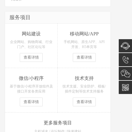
服务项目
网站建设
移动网站/APP
企业网站、购物商城、行业
手机网站、原生APP、API
门户、社区论坛等
开发、H5单页等
查看详情
查看详情
在线咨
询
15574
微信/小程序
技术支持
基于微信/小程序开放组件及
技术支援、安全防护、模板/
接口开发各类应用
插件定制等技术支持服务
查看详情
查看详情
更多服务项目
主机域名
|
论坛制作
|
快速建站