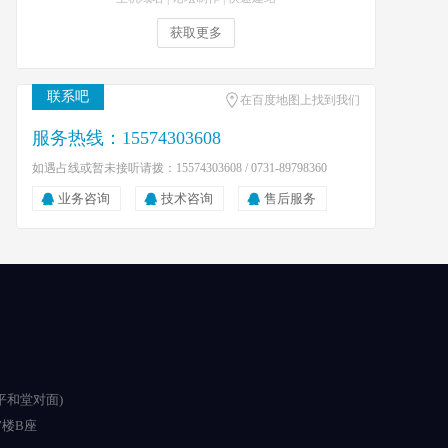
获取更多
联系吧
在百度地图上找到我们
服务热线：15574303608
如遇占线或暂未接听请拨：15574303608 / 0731-89798360
业务咨询
技术咨询
售后服务
平和堂对面)
楼B座