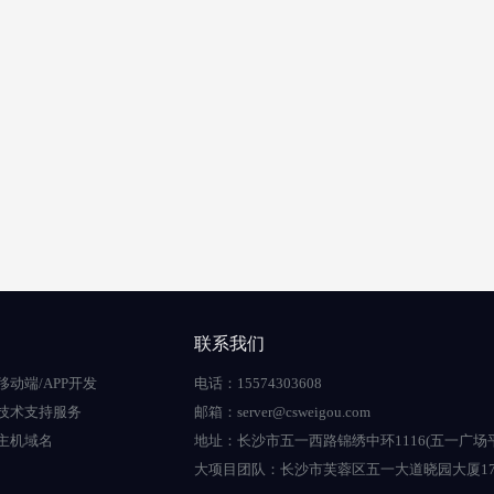
联系我们
移动端/APP开发
电话：15574303608
技术支持服务
邮箱：server@csweigou.com
主机域名
地址：长沙市五一西路锦绣中环1116(五一广场
大项目团队：长沙市芙蓉区五一大道晓园大厦17