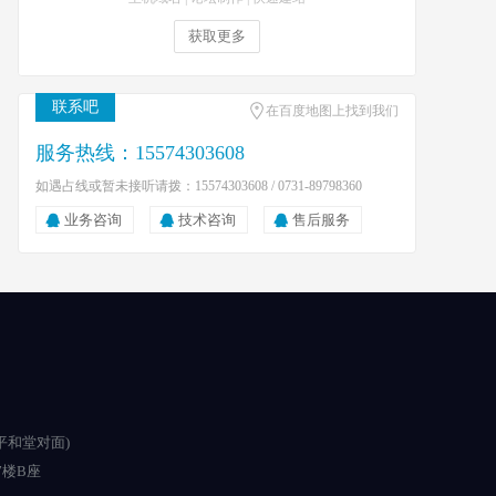
获取更多
联系吧
在百度地图上找到我们
服务热线：15574303608
如遇占线或暂未接听请拨：15574303608 / 0731-89798360
业务咨询
技术咨询
售后服务
平和堂对面)
楼B座