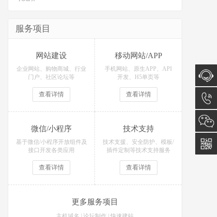
服务项目
网站建设
移动网站/APP
企业网站、购物商城、行业
手机网站、原生APP、API
门户、社区论坛等
开发、H5单页等
查看详情
查看详情
在线咨
询
15574
微信/小程序
技术支持
基于微信/小程序开放组件及
技术支援、安全防护、模板/
接口开发各类应用
插件定制等技术支持服务
查看详情
查看详情
更多服务项目
主机域名
|
论坛制作
|
快速建站