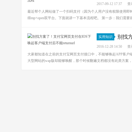
2017-09-12 17:37
查看
最近帮个人网站做了一个扫码支付（因为个人用户没有权限使用即
得mp+open双平台。下面就讲一下基本流程吧。 第一步：我们需要前往支付宝开
别找
实用知识
能returnurl
2016-12-28 14:50
查看
大家都知道在之前的支付宝网页支付接口中，不能够唤起APP客户
大型网站的wap版却能够唤醒，那个时候翻遍文档都没有此类方案，