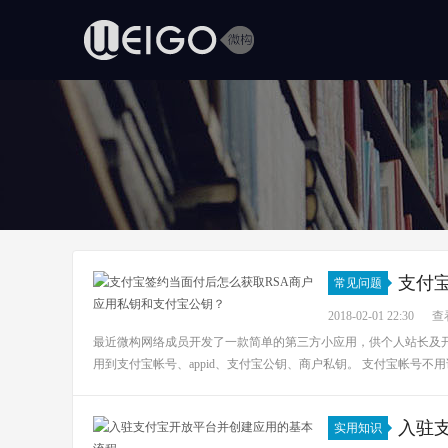
支付
常见问题
钥？
2018-02-01 22:30
查看
最近微构网络成员开发了一款简单的第三方小应用，供个人站长及开
用到支付宝帐号、appid、支付宝公钥、商户私钥。 支付宝帐号不
入驻
实用知识