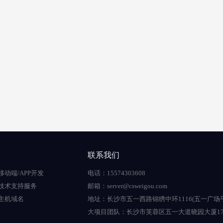
联系我们
移动端/APP开发
电话：15574303608
技术支持服务
邮箱：server@csweigou.com
主机域名
地址：长沙市五一西路锦绣中环1116(五一广场
大项目团队：长沙市芙蓉区五一大道晓园大厦17