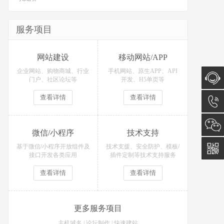
服务项目
网站建设
移动网站/APP
企业网站、购物商城、行业
手机网站、原生APP、API
门户、社区论坛等
开发、H5单页等
查看详情
查看详情
在线咨
询
15574
微信/小程序
技术支持
基于微信/小程序开放组件及
技术支援、安全防护、模板/
接口开发各类应用
插件定制等技术支持服务
查看详情
查看详情
更多服务项目
主机域名
|
论坛制作
|
快速建站