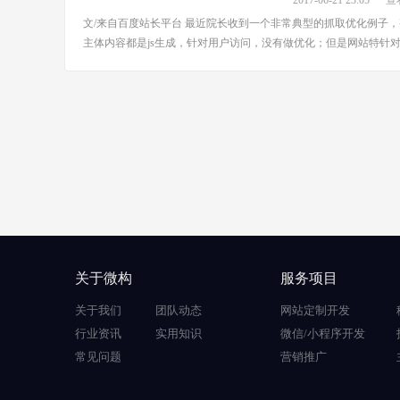
2017-06-21 23:05
查看
文/来自百度站长平台 最近院长收到一个非常典型的抓取优化例子
主体内容都是js生成，针对用户访问，没有做优化；但是网站特针对爬
关于微构
服务项目
关于我们
团队动态
网站定制开发
行业资讯
实用知识
微信/小程序开发
常见问题
营销推广