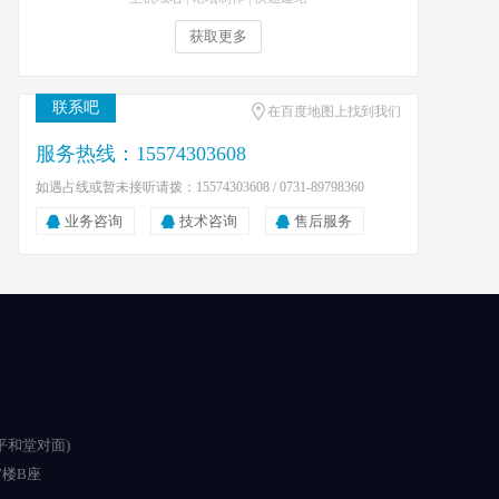
获取更多
联系吧
在百度地图上找到我们
服务热线：15574303608
如遇占线或暂未接听请拨：15574303608 / 0731-89798360
业务咨询
技术咨询
售后服务
平和堂对面)
楼B座