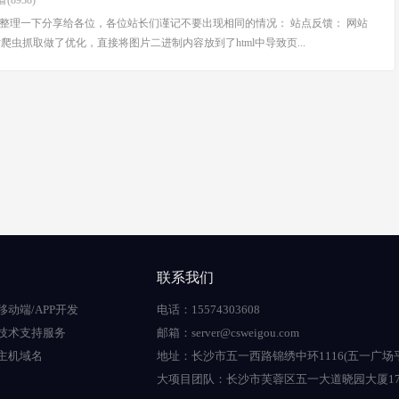
(8938)
，整理一下分享给各位，各位站长们谨记不要出现相同的情况： 站点反馈： 网站
虫抓取做了优化，直接将图片二进制内容放到了html中导致页...
联系我们
移动端/APP开发
电话：15574303608
技术支持服务
邮箱：server@csweigou.com
主机域名
地址：长沙市五一西路锦绣中环1116(五一广场
大项目团队：长沙市芙蓉区五一大道晓园大厦17