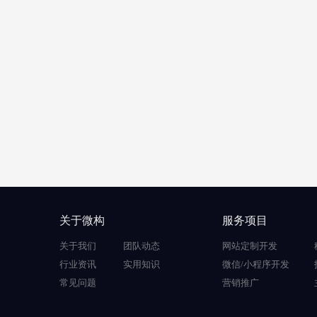
关于微构
服务项目
关于我们
团队动态
网站定制开发
行业资讯
实用知识
微信/小程序开发
常见问题
营销推广