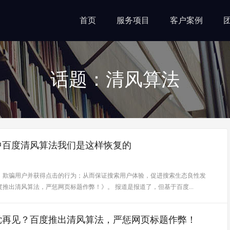
首页
服务项目
客户案例
话题：清风算法
中百度清风算法我们是这样恢复的
，欺骗用户并获得点击的行为；从而保证搜索用户体验，促进搜索生态良性发
出清风算法，严惩网页标题作弊！》。 报道是报道了，但基于百度...
党再见？百度推出清风算法，严惩网页标题作弊！