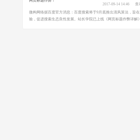
2017-09-14 14:46
查看
微构网络据百度官方消息：百度搜索将于9月底推出清风算法，旨
验，促进搜索生态良性发展。站长学院已上线《网页标题作弊详解》