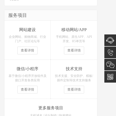
服务项目
网站建设
移动网站/APP
企业网站、购物商城、行业
手机网站、原生APP、API
门户、社区论坛等
开发、H5单页等
查看详情
查看详情
在线咨
询
15574
微信/小程序
技术支持
基于微信/小程序开放组件及
技术支援、安全防护、模板/
接口开发各类应用
插件定制等技术支持服务
查看详情
查看详情
更多服务项目
主机域名
|
论坛制作
|
快速建站