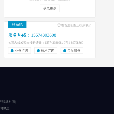
获取更多
联系吧
在百度地图上找到我们
服务热线：15574303608
如遇占线或暂未接听请拨：15574303608 / 0731-89798360
业务咨询
技术咨询
售后服务
平和堂对面)
楼B座