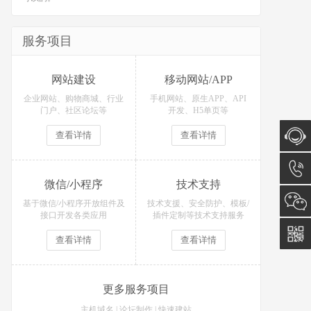
服务项目
网站建设
移动网站/APP
企业网站、购物商城、行业
手机网站、原生APP、API
门户、社区论坛等
开发、H5单页等
查看详情
查看详情
在线咨
微信/小程序
技术支持
询
15574
基于微信/小程序开放组件及
技术支援、安全防护、模板/
接口开发各类应用
插件定制等技术支持服务
查看详情
查看详情
更多服务项目
主机域名
|
论坛制作
|
快速建站