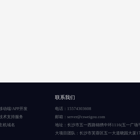
联系我们
移动端/APP开发
电话：15574303608
技术支持服务
邮箱：server@csweigou.com
主机域名
地址：长沙市五一西路锦绣中环1116(五一广场
大项目团队：长沙市芙蓉区五一大道晓园大厦17