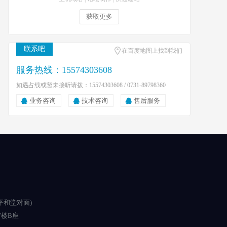
获取更多
联系吧
在百度地图上找到我们
服务热线：15574303608
如遇占线或暂未接听请拨：15574303608 / 0731-89798360
业务咨询
技术咨询
售后服务
平和堂对面)
楼B座