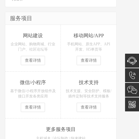
服务项目
网站建设
移动网站/APP
企业网站、购物商城、行业
手机网站、原生APP、API
门户、社区论坛等
开发、H5单页等
查看详情
查看详情
在线咨
微信/小程序
技术支持
询
15574
基于微信/小程序开放组件及
技术支援、安全防护、模板/
接口开发各类应用
插件定制等技术支持服务
查看详情
查看详情
更多服务项目
主机域名
|
论坛制作
|
快速建站