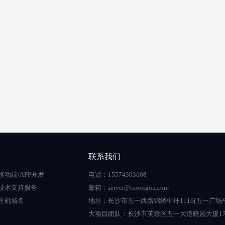
联系我们
移动端/APP开发
电话：15574303608
技术支持服务
邮箱：server@csweigou.com
主机域名
地址：长沙市五一西路锦绣中环1116(五一广场
大项目团队：长沙市芙蓉区五一大道晓园大厦17