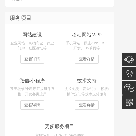
服务项目
网站建设
移动网站/APP
企业网站、购物商城、行业
手机网站、原生APP、API
门户、社区论坛等
开发、H5单页等
查看详情
查看详情
在线咨
微信/小程序
技术支持
询
15574
基于微信/小程序开放组件及
技术支援、安全防护、模板/
接口开发各类应用
插件定制等技术支持服务
查看详情
查看详情
更多服务项目
主机域名
|
论坛制作
|
快速建站