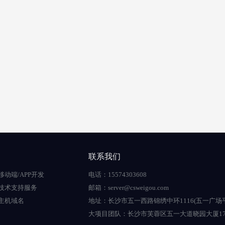
联系我们
移动端/APP开发
电话：15574303608
技术支持服务
邮箱：server@csweigou.com
主机域名
地址：长沙市五一西路锦绣中环1116(五一广场
大项目团队：长沙市芙蓉区五一大道晓园大厦17