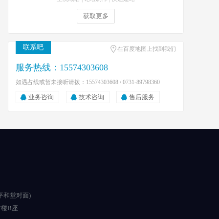
获取更多
联系吧
在百度地图上找到我们
服务热线：15574303608
如遇占线或暂未接听请拨：15574303608 / 0731-89798360
业务咨询
技术咨询
售后服务
平和堂对面)
楼B座