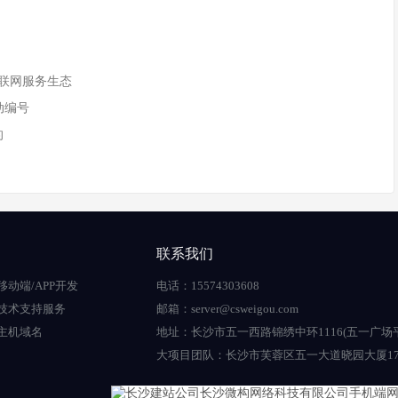
互联网服务生态
动编号
的
联系我们
移动端/APP开发
电话：15574303608
技术支持服务
邮箱：server@csweigou.com
主机域名
地址：长沙市五一西路锦绣中环1116(五一广场
大项目团队：长沙市芙蓉区五一大道晓园大厦17