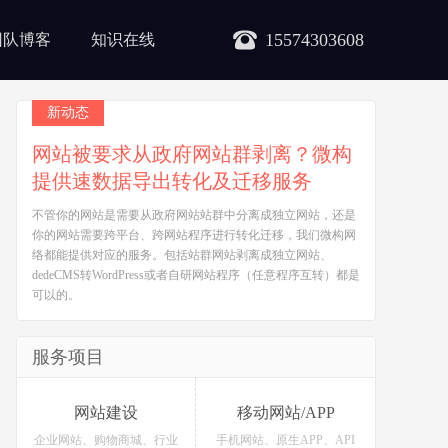
15574303608
团队博客
知识在线
新动态
网站被要求从政府网站群剥离？微构
提供速数据导出转化及迁移服务
不管你的网站是需要从政府网站站群中分离成独立网站，还是
你的网站需要跨平台、跨网站程序进行转化迁移，我们微构网
络都能提供对应的服务。包括站群网站剥离成独立网站、
dedeCMS转WordPress或者自研网站程序（任意程序互转）都是
可以的。
服务项目
网站建设
移动网站/APP
企业网站、购物商城、行业
手机网站、原生APP、API