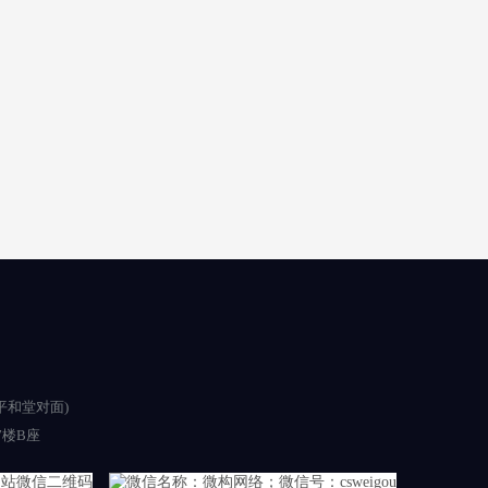
平和堂对面)
楼B座