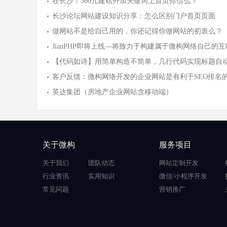
在长沙！360元建站外加关键词上首页你信么？
长沙论坛网站建设知识分享：怎么区别门户首页页面
做网站不是给自己用的，你还记得你做网站的初衷么？
JianPHP即将上线—将致力于构建属于微构网络自己的
【代码如诗】用简单构造不简单，几行代码实现标题自
客户反馈：微构网络开发的企业网站是有利于SEO排名
英达集团（房地产企业网站含移动端）
关于微构
服务项目
关于我们
团队动态
网站定制开发
行业资讯
实用知识
微信/小程序开发
常见问题
营销推广