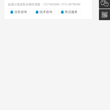
询
15574
如遇占线或暂未接听请拨：15574303608 / 0731-89798360
业务咨询
技术咨询
售后服务