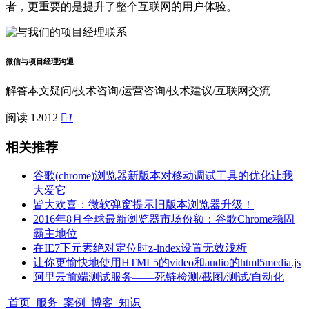
者，更重要的是提升了整个互联网的用户体验。
微信与项目经理沟通
解答本文疑问/技术咨询/运营咨询/技术建议/互联网交流
阅读 12012

1
相关推荐
谷歌(chrome)浏览器新版本对移动调试工具的优化让我
大爱它
皆大欢喜：微软弹窗提示旧版本浏览器升级！
2016年8月全球最新浏览器市场份额：谷歌Chrome稳固
霸主地位
在IE7下元素绝对定位时z-index设置无效浅析
让你更愉快地使用HTML5的video和audio的html5media.js
阿里云前端测试服务——死链检测/截图/测试/自动化
首页
服务
案例
博客
知识