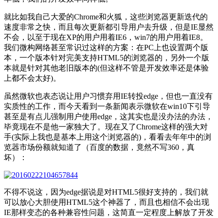
就比如我自己大爱的Chrome和火狐，这些浏览器更新迭代的
速度非常之快，而且每次更新都引导用户去升级，但是IE显然
不会，以至于现在XP的用户用着IE6，win7的用户用着IE8。
我们微构网络甚至常识过这样的方案：在PC上也设置两个版
本，一个版本针对完美支持HTML5的浏览器的，另外一个版
本就是针对其他老旧版本的(但这样不管是开发效率还是体验
上都不会太好)。
虽然微软也表态说让用户习惯弃用IE转投edge，但也一直没有
实质性的工作，而今天看到一条新闻表示微软在win10下引导
甚至是有点儿强制用户使用edge，这其实也是没办法的办法，
毕竟现在不是他一家独大了。现在又了Chrome这样的强大对
手(实际上我也是基本上用这个浏览器的)，看看去年年中的浏
览器市场份额就知道了（百度的数据，竟然不写360，真
坏）：
不得不说这，因为edge据说是对HTML5很好支持的，我们就
可以放心大胆使用HTML5这个神器了，而且也相信不会出现
IE那样变态的各种兼容性问题，这简直一定程度上解放了开发