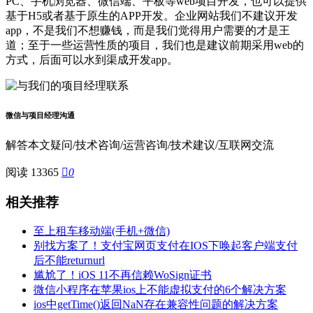
PC、手机浏览器、微信端、平板等web项目开发，也可以提供
基于H5或者基于原生的APP开发。企业网站我们不建议开发
app，不是我们不想赚钱，而是我们觉得用户需要的才是王
道；至于一些运营性质的项目，我们也是建议前期采用web的
方式，后面可以水到渠成开发app。
微信与项目经理沟通
解答本文疑问/技术咨询/运营咨询/技术建议/互联网交流
阅读 13365

0
相关推荐
至上租车移动端(手机+微信)
别找方案了！支付宝网页支付在IOS下唤起客户端支付
后不能returnurl
尴尬了！iOS 11不再信赖WoSign证书
微信小程序在苹果ios上不能虚拟支付的6个解决方案
ios中getTime()返回NaN存在兼容性问题的解决方案