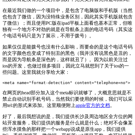
在最近我们做的一个项目中，是包含了电脑版和手机版（当然
也包含了微信，因为没特殊业务区别，因此其实手机版就包含
了微信）；而且使用PC版在ipad平板上面看也基本正常，但唯
独有一个地方不对劲的就是在导航条上面的电话号码（其实这
个电话号码只是为了展示，不用于拨号）。
如果仅仅是能拨号也没有什么影响，而要命的是这个电话号码
的文字颜色也变成了特别丑的黑色（我并没有说黑色是丑的，
而是因为导航条是深色的，这样就丑了）。因为以前关注过
ios的开发，也做过很多项目，因此立马就想到了关于ios的一
些问题。这里我就分享给大家：
<meta name="format-detection" content="telephone=no">
在网页的head部分加入这个meta标识就够了，大概意思就是不
禁止自动识别手机号码，当然我们要使用的时候，我们可以采
用tel:的形式来添加。这里顺便附上
apple官方的文档
。
好了，最后我想说的是，我们提供长沙及周边地区全方位的网
站开发服务，我们提供的服务是什么就是什么；绝对不会像某
些浑水摸鱼的那样把一个webapp说成是原生app，我们提供