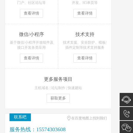
门户、社区论坛等
开发、H5单页等
查看详情
查看详情
微信/小程序
技术支持
基于微信/小程序开放组件及
技术支援、安全防护、模板/
接口开发各类应用
插件定制等技术支持服务
查看详情
查看详情
更多服务项目
主机域名
|
论坛制作
|
快速建站
获取更多
在线咨
联系吧
在百度地图上找到我们
询
15574
服务热线：15574303608