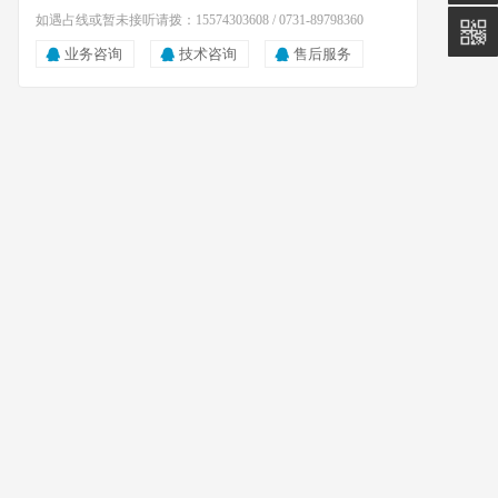
如遇占线或暂未接听请拨：15574303608 / 0731-89798360
业务咨询
技术咨询
售后服务