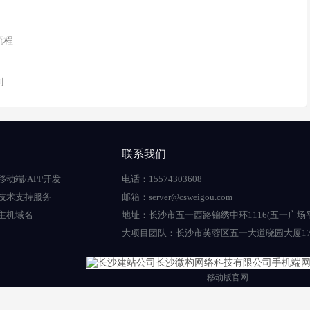
流程
剧
联系我们
移动端/APP开发
电话：15574303608
技术支持服务
邮箱：server@csweigou.com
主机域名
地址：长沙市五一西路锦绣中环1116(五一广场
大项目团队：长沙市芙蓉区五一大道晓园大厦17
移动版官网