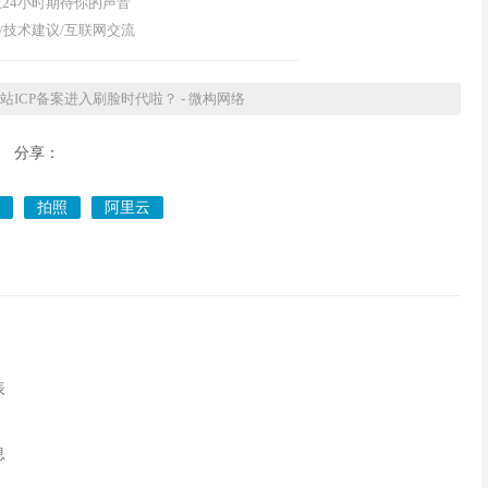
24小时期待你的声音
/技术建议/互联网交流
ICP备案进入刷脸时代啦？ - 微构网络
分享：
拍照
阿里云
表
息