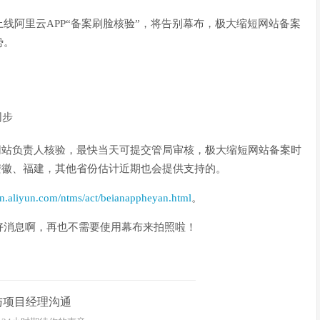
线阿里云APP“备案刷脸核验”，将告别幕布，极大缩短网站备案
势。
同步
网站负责人核验，最快当天可提交管局审核，极大缩短网站备案时
安徽、福建，其他省份估计近期也会提供支持的。
on.aliyun.com/ntms/act/beianappheyan.html
。
好消息啊，再也不需要使用幕布来拍照啦！
与项目经理沟通