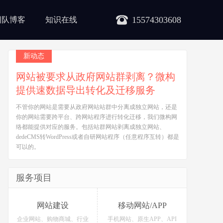
15574303608
团队博客
知识在线
新动态
网站被要求从政府网站群剥离？微构
提供速数据导出转化及迁移服务
不管你的网站是需要从政府网站站群中分离成独立网站，还是
你的网站需要跨平台、跨网站程序进行转化迁移，我们微构网
络都能提供对应的服务。包括站群网站剥离成独立网站、
dedeCMS转WordPress或者自研网站程序（任意程序互转）都是
可以的。
服务项目
网站建设
移动网站/APP
企业网站、购物商城、行业
手机网站、原生APP、API