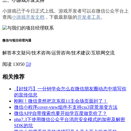
三、小游戏开发支持
小游戏已于今日正式上线。游戏开发者可以在微信公众平台上
查阅
小游戏开发文档
，下载最新版的
开发者工具
。
微信与项目经理沟通
解答本文疑问/技术咨询/运营咨询/技术建议/互联网交流
阅读 13050

0
相关推荐
【好技巧】一分钟学会怎么在微信朋友圈动态中填写你
的宣传信息
刚刚！微信竟然把京东双11主会场页面封了！
微信小程序cover-view组件不支持css3背景渐变方法
微信APP自带搜索也要开始学百度做竞价了？
php7.3下使用微信公众平台消息安全模式的加密及解密
SDK的坑