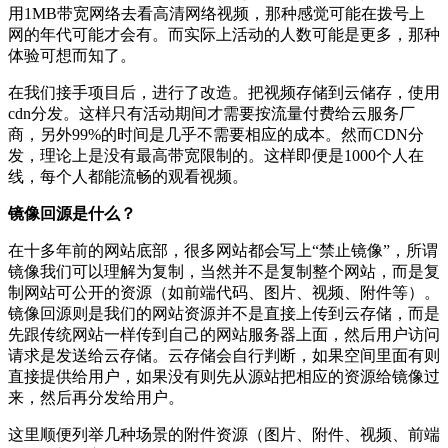
用1MB带宽网络去看高清网络视频，那种感觉可能在拨号上
网的年代可能才会有。而实际上活动的人数可能是更多，那种
体验可想而知了。
在我们接手项目后，进行了改造。把视频存储到云储存，使用
cdn分发。这样只有活动期间才需要按流量付费给云服务厂
商，另外99%的时间是几乎不需要相应的成本。然而CDN分
发，理论上是没有最高带宽限制的。这样即便是1000个人在
线，每个人都能流畅的观看视频。
镜像回源是什么？
在十多年前的网站底部，很多网站都会写上“禁止镜像”，所谓
镜像我们可以理解为复制，当然并不是复制整个网站，而是复
制网站可公开的资源（如前端代码、图片、视频、附件等）。
镜像回源则是我们的网站资源并不是直接上传到云存储，而是
先跟传统网站一样传到自己的网站服务器上面，然后用户访问
请求是发送给云存储。云存储会自行判断，如果空间里面有则
直接提供给用户，如果没有则先从源站把相应的资源给镜像过
来，然后再分发给用户。
这里顺便列举几种场景的附件资源（图片、附件、视频、前端