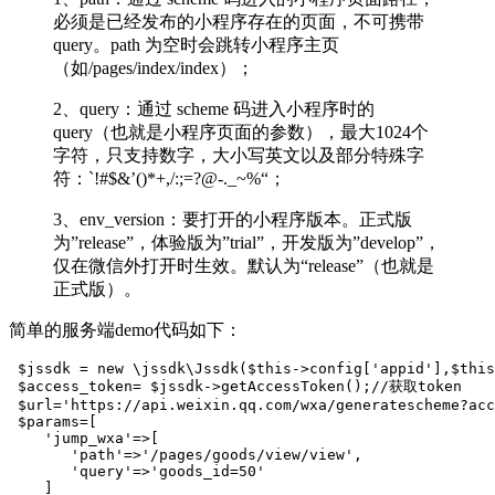
必须是已经发布的小程序存在的页面，不可携带
query。path 为空时会跳转小程序主页
（如/pages/index/index）；
2、query：通过 scheme 码进入小程序时的
query（也就是小程序页面的参数），最大1024个
字符，只支持数字，大小写英文以及部分特殊字
符：`!#$&’()*+,/:;=?@-._~%“；
3、env_version：要打开的小程序版本。正式版
为”release”，体验版为”trial”，开发版为”develop”，
仅在微信外打开时生效。默认为“release”（也就是
正式版）。
简单的服务端demo代码如下：
 $jssdk = new \jssdk\Jssdk($this->config['appid'],$this
 $access_token= $jssdk->getAccessToken();//获取token

 $url='https://api.weixin.qq.com/wxa/generatescheme?acc
 $params=[

    'jump_wxa'=>[

       'path'=>'/pages/goods/view/view',

       'query'=>'goods_id=50'

    ] 
