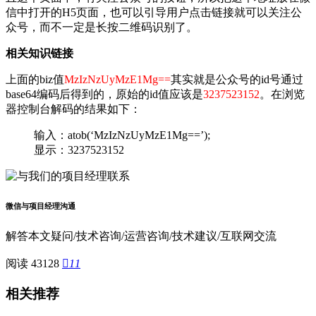
信中打开的H5页面，也可以引导用户点击链接就可以关注公
众号，而不一定是长按二维码识别了。
相关知识链接
上面的biz值
MzIzNzUyMzE1Mg==
其实就是公众号的id号通过
base64编码后得到的，原始的id值应该是
3237523152
。在浏览
器控制台解码的结果如下：
输入：atob(‘MzIzNzUyMzE1Mg==’);
显示：3237523152
微信与项目经理沟通
解答本文疑问/技术咨询/运营咨询/技术建议/互联网交流
阅读 43128

11
相关推荐