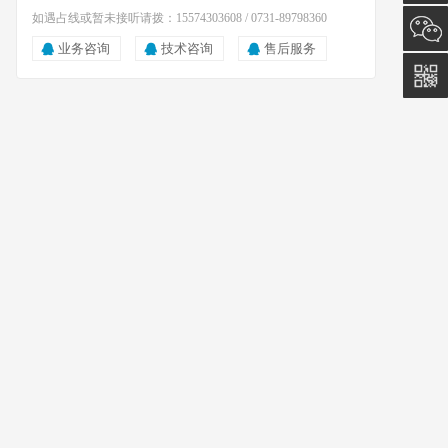
如遇占线或暂未接听请拨：15574303608 / 0731-89798360
询
15574
业务咨询
技术咨询
售后服务