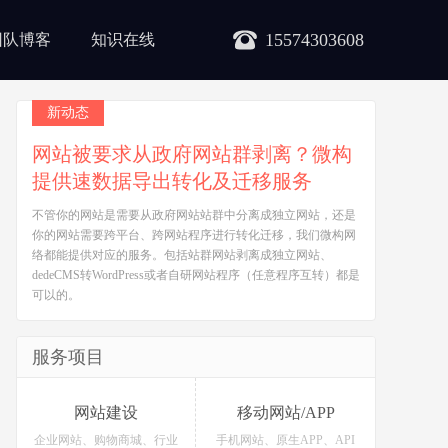
15574303608
团队博客
知识在线
新动态
网站被要求从政府网站群剥离？微构
提供速数据导出转化及迁移服务
不管你的网站是需要从政府网站站群中分离成独立网站，还是
你的网站需要跨平台、跨网站程序进行转化迁移，我们微构网
络都能提供对应的服务。包括站群网站剥离成独立网站、
dedeCMS转WordPress或者自研网站程序（任意程序互转）都是
可以的。
服务项目
网站建设
移动网站/APP
企业网站、购物商城、行业
手机网站、原生APP、API