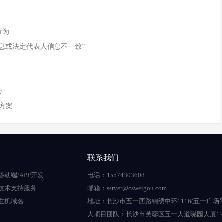
行为
息或法定代表人信息不一致”
巧
方案
联系我们
移动端/APP开发
电话：15574303608
技术支持服务
邮箱：server@csweigou.com
主机域名
地址：长沙市五一西路锦绣中环1116(五一广场
大项目团队：长沙市芙蓉区五一大道晓园大厦17