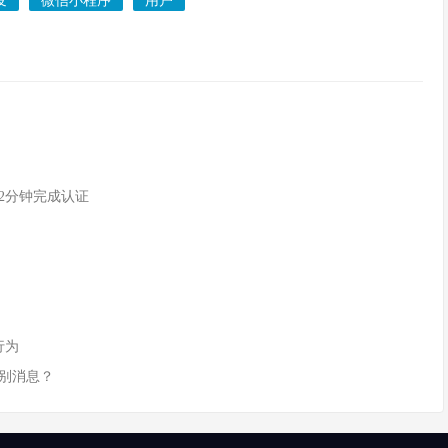
发
微信小程序
用户
2分钟完成认证
行为
识别消息？