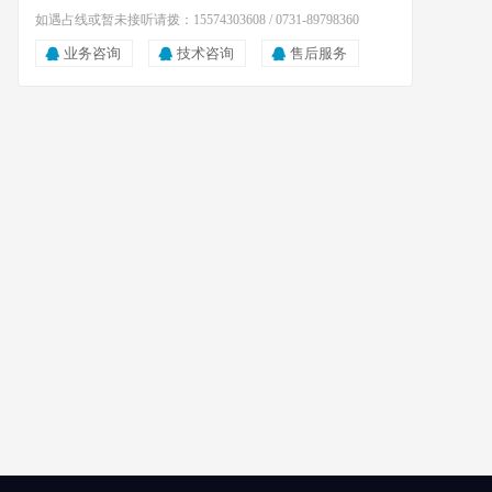
如遇占线或暂未接听请拨：15574303608 / 0731-89798360
业务咨询
技术咨询
售后服务