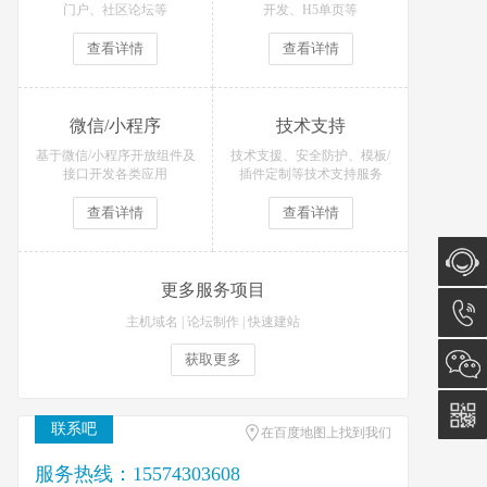
门户、社区论坛等
开发、H5单页等
查看详情
查看详情
微信/小程序
技术支持
基于微信/小程序开放组件及
技术支援、安全防护、模板/
接口开发各类应用
插件定制等技术支持服务
查看详情
查看详情
更多服务项目
在线咨
主机域名
|
论坛制作
|
快速建站
询
获取更多
15574
联系吧
在百度地图上找到我们
服务热线：15574303608