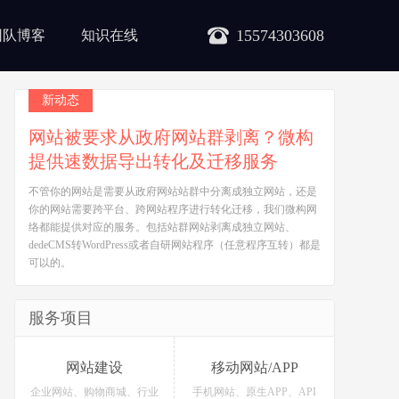
15574303608
团队博客
知识在线
新动态
网站被要求从政府网站群剥离？微构
提供速数据导出转化及迁移服务
不管你的网站是需要从政府网站站群中分离成独立网站，还是
你的网站需要跨平台、跨网站程序进行转化迁移，我们微构网
络都能提供对应的服务。包括站群网站剥离成独立网站、
dedeCMS转WordPress或者自研网站程序（任意程序互转）都是
可以的。
服务项目
网站建设
移动网站/APP
企业网站、购物商城、行业
手机网站、原生APP、API