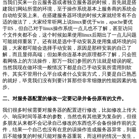
当我们买来一台云服务器或者独立服务器的时候，首先就是搭
建我们网站所需的环境，至于操作系统基本上服务商的系统会
自动给安装上来。在搭建服务器环境的时候大家就经常有不合
适的做法了，大家经常听网上说linux要优于win，apache要优
于IIS，但自己对于linux操作系统一点儿也不了解，甚至访问
个文件夹都不会，这个时候如果使用linux后期出了一点儿问题
可能就得重装了。还有就是选中手动安装及使用集成环境的问
题，大家都可能会选择手动安装，原因是那样安装的自己了
解，而且显得高端；但如果你连基本的原理都不了解，只会照
着网络上的方法操作，那万一我们参照的方法就是错误的呢。
当然我现在做环境一般情况下都是自己手动安装所需用到软
件。其实不管用什么平台或者什么安装方式，只要是自己熟悉
的就好，毕竟我们没有到要计算那些非常细微的性能因素的地
步。
二、对服务器配置的修改一定要记录并备份原有的文件。
我们很多时候需要对服务器的配置进行修改，比如修改上传大
小、响应时间等基本的参数，当然也有其他更为复杂的，但很
多朋友从来都不会记录自己修改的东西也不会备份操作前的文
件，结果一个自己也没有在意的误操作造成服务器异常，到最
后不能修复的时候只能对服务器重装，而这样的情况一发生，