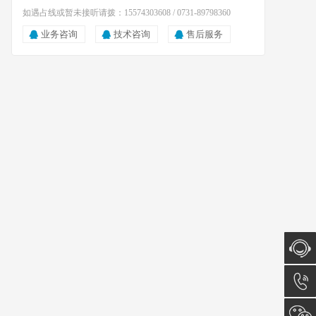
如遇占线或暂未接听请拨：15574303608 / 0731-89798360
业务咨询
技术咨询
售后服务
在线咨
询
15574