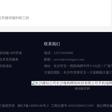
门关键词做到前三的
联系我们
移动端/APP开发
电话：15574303608
技术支持服务
邮箱：server@csweigou.com
主机域名
地址：长沙市五一西路锦绣中环1116(五一广场
大项目团队：长沙市芙蓉区五一大道晓园大厦17
移动版官网
司
版权所有
湘ICP备14009146号-2
工商注册号 430103000151001
湘公网安备 4