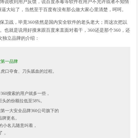
微博说收到用户反馈，说百度杀毒等软件在用户不允许或者不知情
撕逼大站了，当然至于百度有没有那么做大家心里清楚，呵呵。
场保卫战，毕竟360依然是国内安全软件的老头老大；而这次把以
。也就是说用好搜来跟百度来直面对着干，360还是那个360，还
这次独立品牌的介绍：
索第一品牌
里虎口夺食、刀头舐血的过程。
，
360搜索的用户就多一些，
断巨头的份额拉低至58%。
第一大安全品牌360公司旗下的
品牌更名。
的小名儿随意叫着，
了，