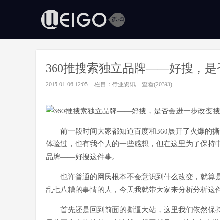
360推搜索独立品牌——好搜，
2015-01-06 12:05
栏目：
行业资讯
查看(20393)
前一段时间大家都知道百度和360展开了火爆的
体验过，也有我个人的一些感想，但在这里为了保持中
品牌——好搜这件事。
也许普通的网民根本不会意识到什么改变，就算
乱七八糟的事情的人，今天我就带大家来分析分析这
首先还是回到前面的撕逼大站，这里我们依然保