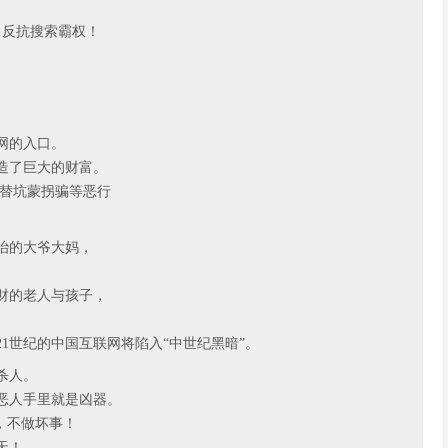
，反抗搜索霸权！
网的入口。
造了巨大的财富。
为替坑蒙拐骗等恶行
治的大爷大妈，
财的老人与孩子，
1世纪的中国互联网将陷入“中世纪黑暗”。
杀人。
恶人手里就是凶器。
，不做坏事！
天！