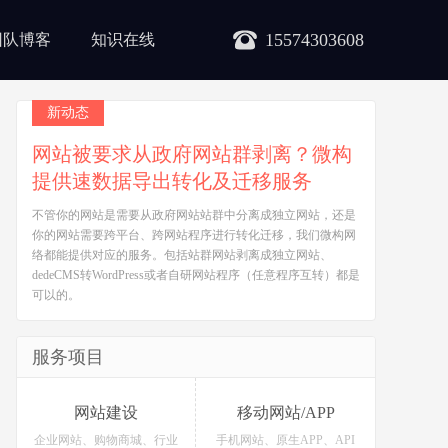
15574303608
团队博客
知识在线
新动态
网站被要求从政府网站群剥离？微构
提供速数据导出转化及迁移服务
不管你的网站是需要从政府网站站群中分离成独立网站，还是
你的网站需要跨平台、跨网站程序进行转化迁移，我们微构网
络都能提供对应的服务。包括站群网站剥离成独立网站、
dedeCMS转WordPress或者自研网站程序（任意程序互转）都是
可以的。
服务项目
网站建设
移动网站/APP
企业网站、购物商城、行业
手机网站、原生APP、API