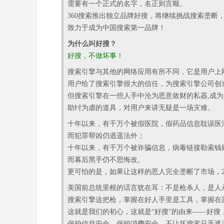
需要有一个正式的名字，名正则言顺。
360搜索推出独立品牌好搜，将继续挑战搜索垄断
致力于成为中国搜索第一品牌！
为什么叫好搜？
好搜，不做坏事！
搜索引擎与其他的网络应用有所不同，它是用户上
用户给了搜索引擎很大的信任，为搜索引擎公司创
但搜索引擎在一些人手中沦为恶意敛财的私器,成
助纣为虐的道具，对用户来讲无疑是一场灾难。
十年以来，有千万个被假医院，假药品信息耽误医
而犯罪帮凶仍逍遥法外；
十年以来，有千万个被诈骗信息，病毒链接勒索钱
而幕后黑手仍不思悔改。
更可怕的是，如果让这样的恶人完全垄断了市场，2
美国前总统里根的话言犹在耳：不是枪杀人，是人
搜索引擎这把枪，掌握在好人手里是工具，掌握在
这就是我们的初心，这就是“好搜”的由来——好搜
保护信息安全，保护消费安全，不让坏搜索只手遮