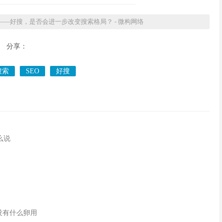
——好搜，是否会进一步改变搜索格局？ - 微构网络
分享：
搜索
SEO
好搜
么说
没有什么卵用