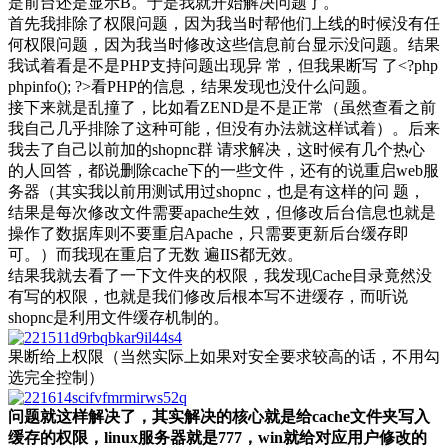
是前台还是显示B。于是我就开始解决问题了。
首先我排除了权限问题，因为我当时帮他们上线的时候没有任
何权限问题，因为我当时修改这些信息前台显示没问题。结果
我试着看是不是PHP支持问题出现异 常，但我果断写 了<?php
phpinfo(); ?>看PHP的信息，结果发现也没什么问题。
接下来就是乱撞了，比如看ZEND是不是正常（虽然查看之前
我自己几乎排除了这种可能，但没有办法就这样试着）。后来
我去了自己以前加的shopnc群 请求解决，这时候有几个热心
的人回答，都说删除cache下的一些文件，还有的说重启web服
务器（其实我以前用测试用过shopnc，也是有这样的问 题，
结果是每次修改文件需要apache生效，但修改后台信息也就是
操作了数据库则不要重启Apache，只需要更新后台缓存即
可。）而我现在重启了无数 遍IIS都无效。
结果我就去看了一下文件夹的权限，我发现Cache目录竟然没
有写的权限，也就是我们修改后根本写不进缓存，而听说
shopnc是利用文件缓存机制的。
果断给上权限（当然实际上如果对安全要求较高的话，不用勾
选完全控制）
问题就这样解决了，其实解决的核心就是给cache文件夹写入
缓存的权限，linux服务器就是777，win就给对应用户修改的