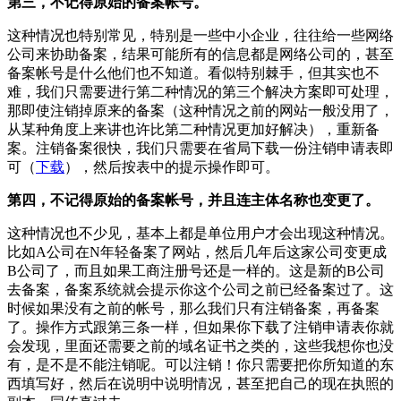
第三，不记得原始的备案帐号。
这种情况也特别常见，特别是一些中小企业，往往给一些网络
公司来协助备案，结果可能所有的信息都是网络公司的，甚至
备案帐号是什么他们也不知道。看似特别棘手，但其实也不
难，我们只需要进行第二种情况的第三个解决方案即可处理，
那即使注销掉原来的备案（这种情况之前的网站一般没用了，
从某种角度上来讲也许比第二种情况更加好解决），重新备
案。注销备案很快，我们只需要在省局下载一份注销申请表即
可（
下载
），然后按表中的提示操作即可。
第四，不记得原始的备案帐号，并且连主体名称也变更了。
这种情况也不少见，基本上都是单位用户才会出现这种情况。
比如A公司在N年轻备案了网站，然后几年后这家公司变更成
B公司了，而且如果工商注册号还是一样的。这是新的B公司
去备案，备案系统就会提示你这个公司之前已经备案过了。这
时候如果没有之前的帐号，那么我们只有注销备案，再备案
了。操作方式跟第三条一样，但如果你下载了注销申请表你就
会发现，里面还需要之前的域名证书之类的，这些我想你也没
有，是不是不能注销呢。可以注销！你只需要把你所知道的东
西填写好，然后在说明中说明情况，甚至把自己的现在执照的