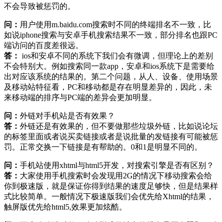
不会导致被惩罚的。
问：
用户使用m.baidu.com搜索时不同的终端排名不一致，比
如说iphone搜索与安卓手机搜索结果不一致，部分排名也跟PC
端访问的百度差很远。
答：
ios和安卓不同的系统下我们会有微调，但理论上的差别
不会特别大。例如搜索同一款app，安卓和ios系统下是需要给
出对应该系统的结果的。第二个问题，从人、设备、使用场景
及移动站特征看，PC和移动都是存在明显差异的，因此，未
来移动端的排序与PC端的差异会更加明显。
问：
外链对手机站是否有效果？
答：
外链还是有效果的，但不要做那些垃圾外链，比如说论坛
的标签里面或者说买卖链接或者是说批量的发链接有可能被惩
罚。正常交换一下链接是有帮助的。0和1是明显不同的。
问：
手机站使用xhtml与html5开发，对搜索引擎是否有区别？
答：
大家使用手机搜索时会发现用2G的情况下移动搜索会给
你到极速版，就是保证你得到结果的速度足够快，但是结果样
式比较简单。一般情况下极速版我们会优先给Xhtml的结果，
触屏版优先给html5,效果更加炫酷。