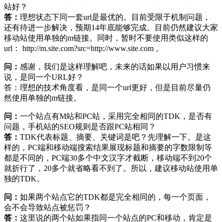
站好？
答：
理想状态下同一套url是最优的。目前受限于机制问题，
还有待进一步解决，预期14年底能够完成。目前仍然建议大家
移动站使用单独的m链接。同时，暂时不要使用类似这样的
url： http://m.site.com?src=http://www.site.com 。
问：
感谢，我们是这样理解吧，未来的话如果以用户习惯来
说，是同一个URL好？
答：理想的技术角度看，是同一个url更好，但是目前尽量仍
然使用单独的m链接。
问：
一个站点有M站和PC站，采用完全相同的TDK，是否有
问题，手机站的SEO规则是否跟PC站相同？
答：
TDK代表标题、摘要、关键词是吧？先理解一下。是这
样的，PC端和移动端搜索结果展现标题和摘要的字数限制等
都是不同的，PC端30多个中文汉字才截断，移动端不到20个
就折行了，20多个就省略看不到了。所以，建议移动站使用单
独的TDK。
问：
如果两个站点它的TDK都是完全相同的，每一个页面，
会不会导致站点被惩罚？
答：
这里说的两个站如果指同一个站点的PC和移动，肯定是