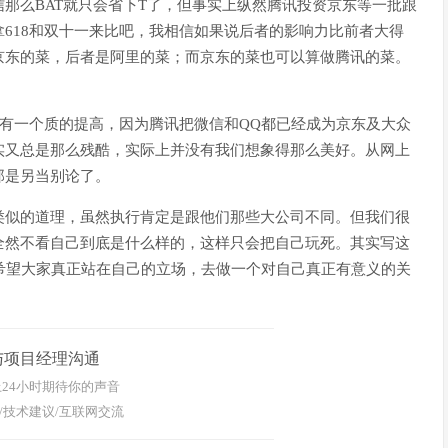
那么BAT就只会省下T了，但事实上纵然腾讯投资京东等一批跟
618和双十一来比吧，我相信如果说后者的影响力比前者大得
京东的菜，后者是阿里的菜；而京东的菜也可以算做腾讯的菜。
会有一个质的提高，因为腾讯把微信和QQ都已经成为京东及大众
实又总是那么残酷，实际上并没有我们想象得那么美好。从网上
那是另当别论了。
类似的道理，虽然执行肯定是跟他们那些大公司不同。但我们很
全然不看自己到底是什么样的，这样只会把自己玩死。其实写这
希望大家真正站在自己的立场，去做一个对自己真正有意义的关
与项目经理沟通
24小时期待你的声音
/技术建议/互联网交流