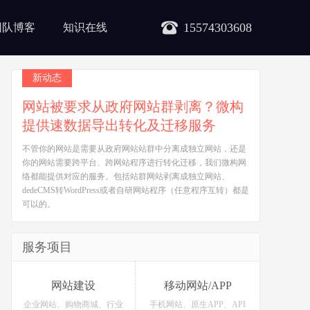
15574303608
团队博客
知识在线
新动态
网站被要求从政府网站群剥离？微构
提供速数据导出转化及迁移服务
不管你的网站是需要从政府网站站群中分离成独立网站，还是
你的网站需要跨平台、跨网站程序进行转化迁移，我们微构网
络都能提供对应的服务。包括站群网站剥离成独立网站、
dedeCMS转WordPress或者自研网站程序（任意程序互转）都是
可以的。
服务项目
网站建设
移动网站/APP
企业网站、购物商城、行业
手机网站、原生APP、API