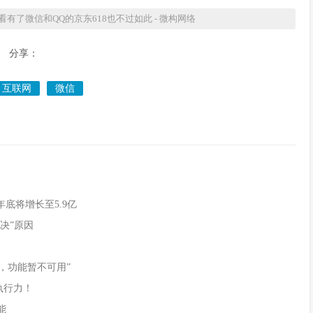
了微信和QQ的京东618也不过如此 - 微构网络
分享：
互联网
微信
年底将增长至5.9亿
决”原因
，功能暂不可用”
执行力！
能