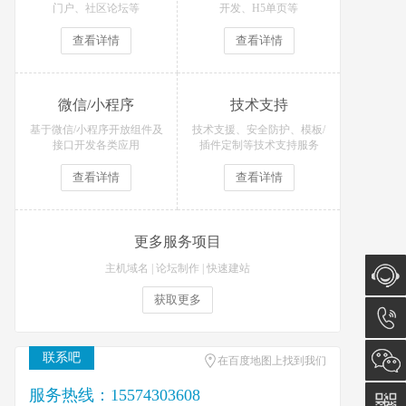
门户、社区论坛等
开发、H5单页等
查看详情
查看详情
微信/小程序
技术支持
基于微信/小程序开放组件及
技术支援、安全防护、模板/
接口开发各类应用
插件定制等技术支持服务
查看详情
查看详情
更多服务项目
主机域名
|
论坛制作
|
快速建站
获取更多
在线咨
询
15574
联系吧
在百度地图上找到我们
服务热线：15574303608